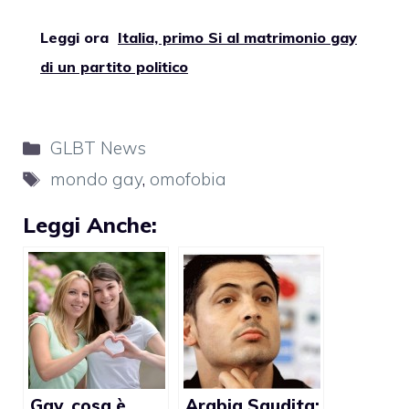
Leggi ora
Italia, primo Si al matrimonio gay
di un partito politico
Categorie
GLBT News
Tag
mondo gay
,
omofobia
Leggi Anche:
Gay, cosa è
Arabia Saudita: