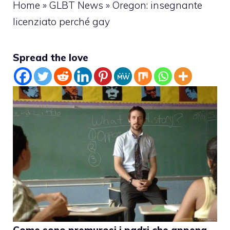
Home
»
GLBT News
»
Oregon: insegnante
licenziato perché gay
Spread the love
Come sono premurosi i padri che appena