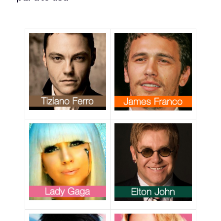
fondi pubblici
per finanziare
seminari che
guariscono
l’omosessualità