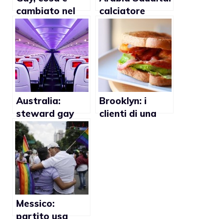
cambiato nel
calciatore
2014?
multato per
insulti omofobi
ad un
compagno
Australia:
Brooklyn: i
steward gay
clienti di una
chiede un
paninoteca non
risarcimento di
gradiscono il
50000 dollari
Gay Boy
per ingiusto
licenziamento
Messico:
partito usa