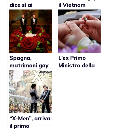
dice sì ai
il Vietnam
matrimoni gay
sempre più
vicino
Spagna,
L’ex Primo
matrimoni gay
Ministro della
in aumento:
Malesia: “Il
sono il 2,4% del
matrimonio gay
totale
non è naturale”
“X-Men”, arriva
il primo