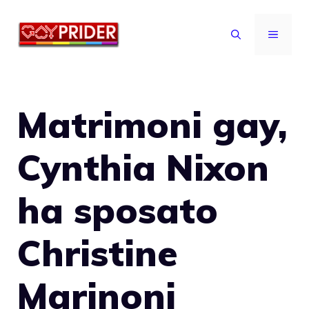
Vai
al
MENU
contenuto
Matrimoni gay,
Cynthia Nixon
ha sposato
Christine
Marinoni