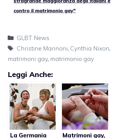
stragrande maggioranza degli italiani è
contro il matrimonio gay"
Categorie
GLBT News
Tag
Christine Marinoni
,
Cynthia Nixon
,
matrimoni gay
,
matrimonio gay
Leggi Anche:
La Germania
Matrimoni gay,