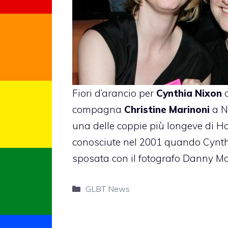
Fiori d’arancio per
Cynthia Nixon
c
compagna
Christine Marinoni
a N
una delle coppie più longeve di H
conosciute nel 2001 quando Cynth
sposata con il fotografo Danny Mo
Categorie
GLBT News