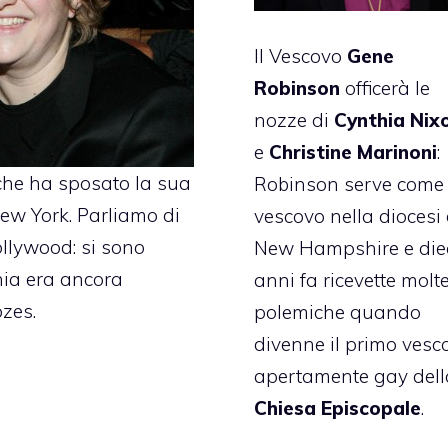
Il Vescovo
Gene
Robinson
officerà le
nozze di
Cynthia Nix
e
Christine Marinoni
:
he ha sposato la sua
Robinson serve come
ew York. Parliamo di
vescovo nella diocesi 
ollywood: si sono
New Hampshire e die
ia era ancora
anni fa ricevette molt
zes.
polemiche quando
divenne il primo vesc
apertamente gay dell
Chiesa Episcopale
.