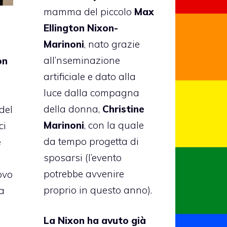
mamma del piccolo
Max
Ellington Nixon-
Marinoni
, nato grazie
all’nseminazione
on
artificiale e dato alla
luce dalla compagna
della donna,
Christine
del
Marinoni
, con la quale
ci
da tempo progetta di
e
sposarsi (l’evento
potrebbe avvenire
ovo
proprio in questo anno).
a
La Nixon ha avuto già