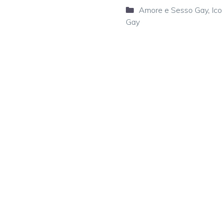
Categorie
Amore e Sesso Gay
,
Ic
Gay