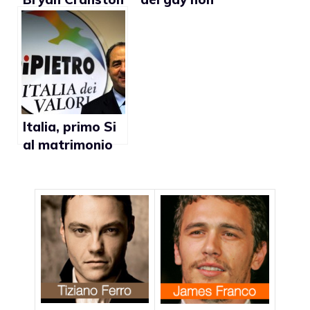
sostiene la
denuncia le
campagna del
discriminazioni
matrimonio gay
(video)
Italia, primo Si
al matrimonio
gay di un
partito politico