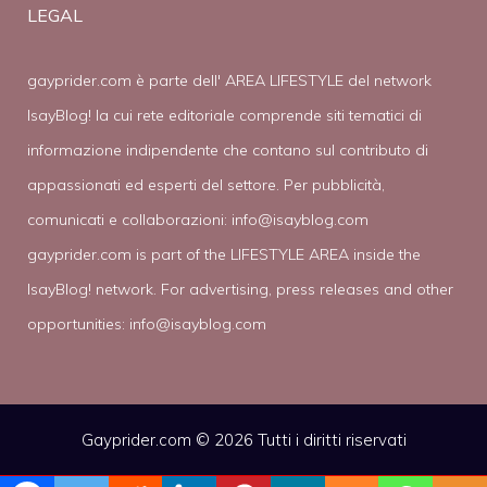
LEGAL
gayprider.com è parte dell' AREA LIFESTYLE del network
IsayBlog! la cui rete editoriale comprende siti tematici di
informazione indipendente che contano sul contributo di
appassionati ed esperti del settore. Per pubblicità,
comunicati e collaborazioni:
info@isayblog.com
gayprider.com is part of the LIFESTYLE AREA inside the
IsayBlog! network. For advertising, press releases and other
opportunities:
info@isayblog.com
Gayprider.com © 2026 Tutti i diritti riservati