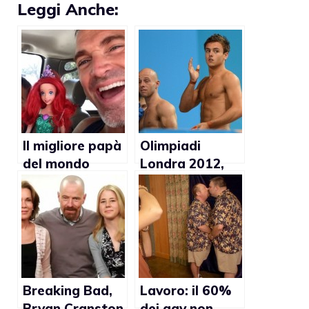
Leggi Anche:
Il migliore papà
Olimpiadi
del mondo
Londra 2012,
calciatore
gallese pubblica
tweet omofobo
su Tom Daley
Breaking Bad,
Lavoro: il 60%
Bryan Cranston
dei gay non