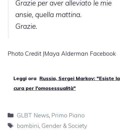
Grazie per aver alleviato le mie
ansie, quella mattina.
Grazie.
Photo Credit |Maya Alderman Facebook
Leggi ora
Russia, Sergei Markov: "Esiste la
cura per l'omosessualità"
Categorie
GLBT News
,
Primo Piano
Tag
bambini
,
Gender & Society