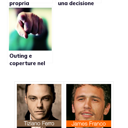
propria
una decisione
sessualità:
sofferta
nessun limite
d’età
Outing e
coperture nel
mondo dello
spettacolo