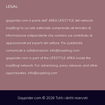
LEGAL
gayprider.com è parte dell' AREA LIFESTYLE del network
IsayBlog! la cui rete editoriale comprende siti tematici di
informazione indipendente che contano sul contributo di
appassionati ed esperti del settore. Per pubblicità,
comunicati e collaborazioni:
info@isayblog.com
gayprider.com is part of the LIFESTYLE AREA inside the
IsayBlog! network. For advertising, press releases and other
opportunities:
info@isayblog.com
Gayprider.com © 2026 Tutti i diritti riservati