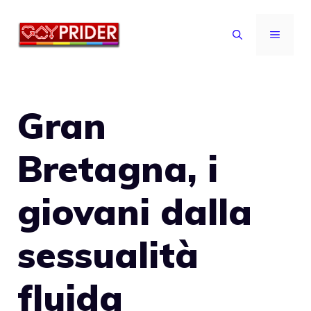
Vai
al
MENU
contenuto
Gran
Bretagna, i
giovani dalla
sessualità
fluida