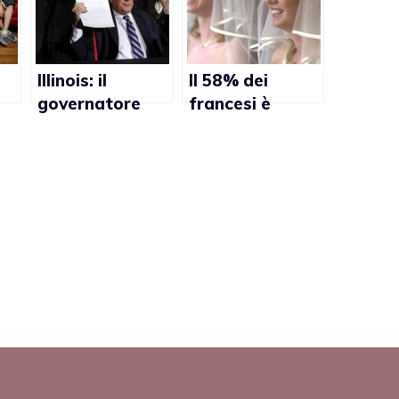
Illinois: il
Il 58% dei
governatore
francesi è
Pat Quinn firma
favorevole al
legge che
matrimonio gay
riconosce le
unioni civili gay