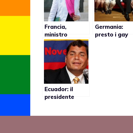
Francia,
Germania:
ministro
presto i gay
Famiglia:
potrebbero
“Nozze gay e
adottare
adozioni nel
2013”
Ecuador: il
presidente
Rafael Correa
contrario ai
matrimoni gay