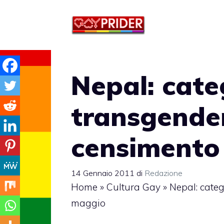
Vai
al
contenuto
Nepal: cate
transgender
censimento
14 Gennaio 2011
di
Redazione
Home
»
Cultura Gay
»
Nepal: categ
maggio