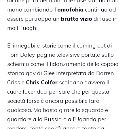
alcune parti del mondo le cose stanno man
mano cambiando, l’
omofobia
continua ad
essere purtroppo un
brutto vizio
diffuso in
molti luoghi.
E’ innegabile: storie come il
coming out di
Tom Daley
, pagine televisive portate sullo
schermo come il fidanzamento della coppia
storica gay di
Glee
interpretata da
Darren
Criss
e
Chris Colfer
scaldano davvero il
cuore facendoci pensare che per questa
società forse è ancora possibile fare
qualcosa. Ma basta girare lo sguardo e
guardare alla Russia o all’Uganda per
renderci conto che c’è ancora tanto da