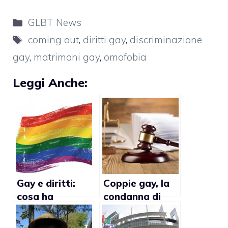
Categorie
GLBT News
Tag
coming out
,
diritti gay
,
discriminazione
gay
,
matrimoni gay
,
omofobia
Leggi Anche:
Gay e diritti:
Coppie gay, la
cosa ha
condanna di
portato il
Strasburgo
2015?
cambierà