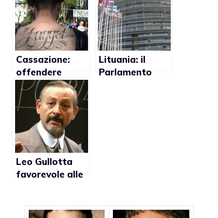
l’Italia?
Cassazione:
Lituania: il
offendere
Parlamento
qualcuno con il
Europeo contro
termine “frocio”
la proposta di
è reato
legge che
criminalizza le
relazioni gay
Leo Gullotta
favorevole alle
unioni gay