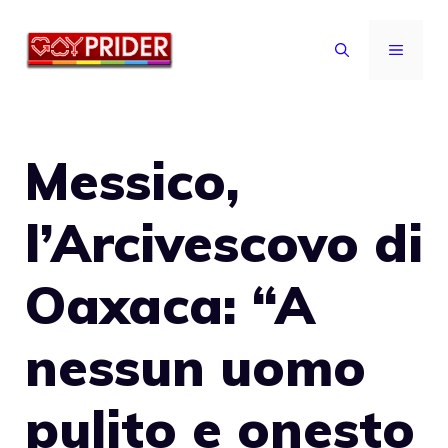
Vai
al
MENU
contenuto
Messico,
l’Arcivescovo di
Oaxaca: “A
nessun uomo
pulito e onesto