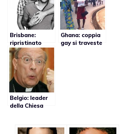
matrimonio gay
nostri figli non
saranno al
sicuro dalla
dittatura gay”
Brisbane:
Ghana: coppia
ripristinato
gay si traveste
spot gay sul
per potersi
sesso sicuro
sposare
Belgio: leader
della Chiesa
cattolica preso
a torte in
faccia da