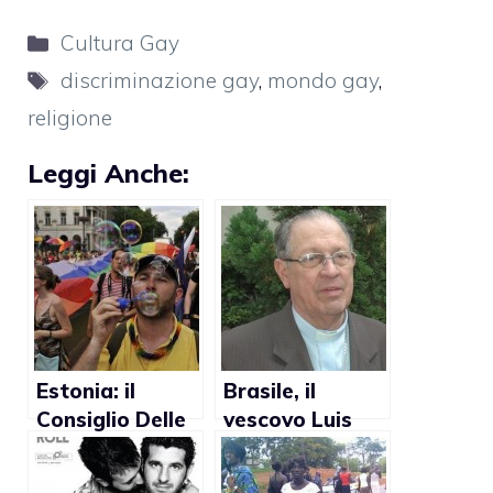
Categorie
Cultura Gay
Tag
discriminazione gay
,
mondo gay
,
religione
Leggi Anche:
Estonia: il
Brasile, il
Consiglio Delle
vescovo Luis
Chiese
Gonzaga
contrario al
Bergonzini: “I