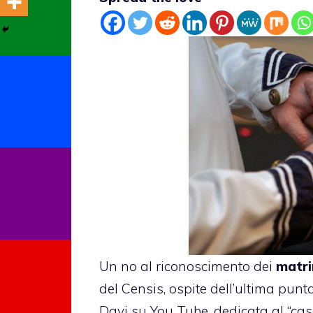
Un no al riconoscimento dei
matri
del Censis, ospite dell’ultima pun
Davi su You Tube, dedicata al “cas