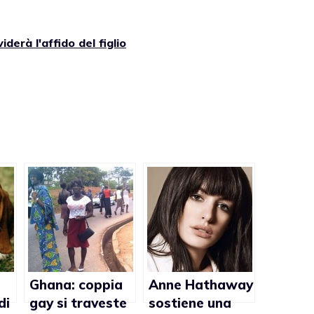
iderà l'affido del figlio
Ghana: coppia
Anne Hathaway
di
gay si traveste
sostiene una