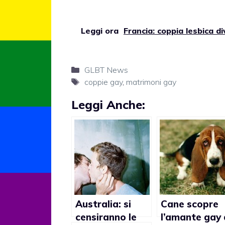
Leggi ora
Francia: coppia lesbica div
Categorie
GLBT News
Tag
coppie gay
,
matrimoni gay
Leggi Anche:
Australia: si
Cane scopre
censiranno le
l’amante gay 