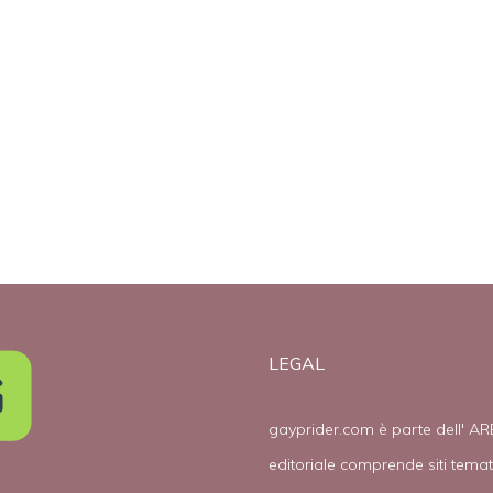
per potersi
campagna a
sposare
favore dei
matrimoni gay
LEGAL
gayprider.com è parte dell' AR
editoriale comprende siti tema