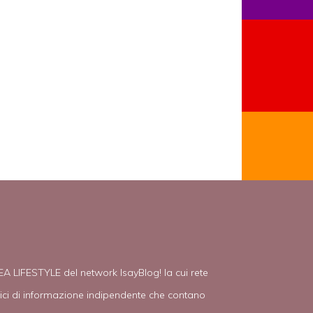
EA LIFESTYLE del network IsayBlog! la cui rete
tici di informazione indipendente che contano