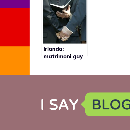
coppie gay
un uomo
sposato
Irlanda:
matrimoni gay
celebrati
all’estero
saranno
riconosciuti