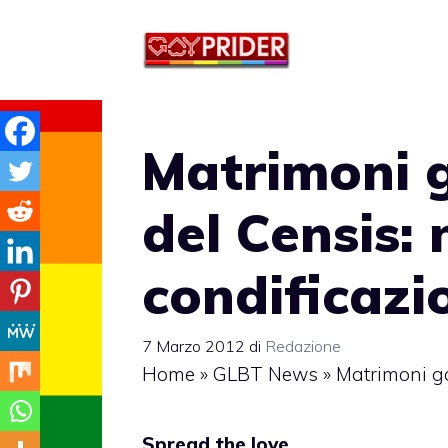
Vai
al
contenuto
Matrimoni g
del Censis: 
condificazi
7 Marzo 2012
di
Redazione
Home
»
GLBT News
»
Matrimoni ga
Spread the love