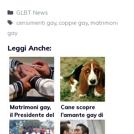
Categorie
GLBT News
Tag
censimenti gay
,
coppie gay
,
matrimoni
gay
Leggi Anche:
Matrimoni gay,
Cane scopre
il Presidente del
l’amante gay di
Censis: no alla
un uomo
condificazione
sposato