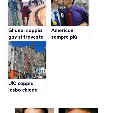
Ghana: coppia
Americani
gay si traveste
sempre più
per potersi
favorevoli ai
sposare
matrimoni gay
UK: coppia
lesbo chiede
300mila sterline
di risarcimento
al vicino