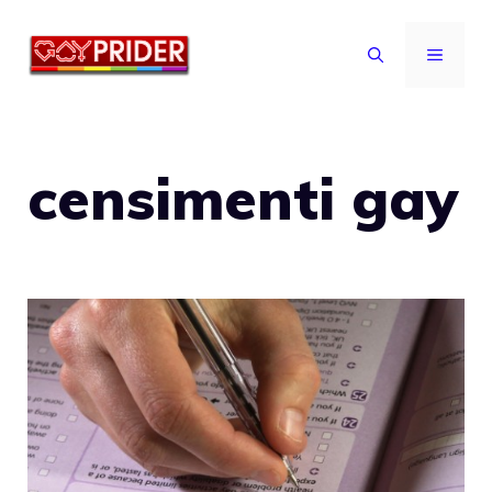
Vai
al
MENU
contenuto
censimenti gay