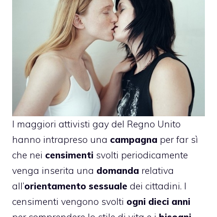
I maggiori attivisti gay del Regno Unito
hanno intrapreso una
campagna
per far sì
che nei
censimenti
svolti periodicamente
venga inserita una
domanda
relativa
all’
orientamento sessuale
dei cittadini. I
censimenti vengono svolti
ogni dieci anni
per comprendere lo stile di vita e i
bisogni