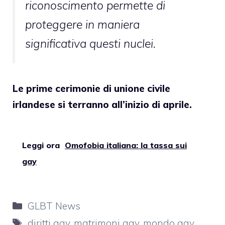
riconoscimento permette di
proteggere in maniera
significativa questi nuclei.
Le prime cerimonie di unione civile
irlandese si terranno all’inizio di aprile.
Leggi ora
Omofobia italiana: la tassa sui
gay
Categorie
GLBT News
Tag
diritti gay
,
matrimoni gay
,
mondo gay
,