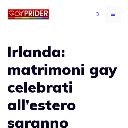
Vai
al
MENU
contenuto
Irlanda:
matrimoni gay
celebrati
all’estero
saranno