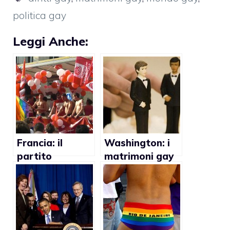
politica gay
Leggi Anche:
Francia: il
Washington: i
partito
matrimoni gay
socialista
celebrati in altri
appoggerà
Stati saranno
matrimoni ed
convalidati
adozioni gay