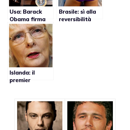
Usa: Barack
Brasile: sì alla
Obama firma
reversibilità
l’abrogazione
della pensione
del DADT e
per le coppie
riflette sulle
gay
nozze gay
Islanda: il
premier
Johanna
Sigurdardottir
sposa la
compagna