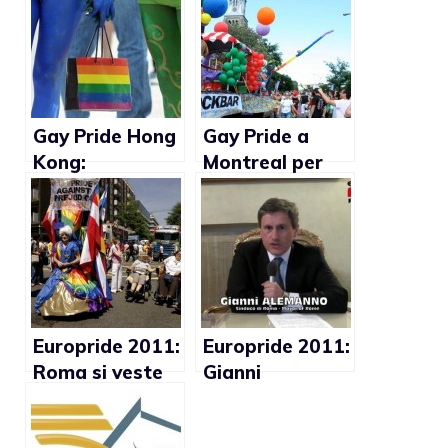
Gay Pride Hong
Gay Pride a
Kong:
Montreal per
organizzazioni
promuovere i
GLBT in marcia
diritti gay in
tutto il mondo
Europride 2011:
Europride 2011:
Roma si veste
Gianni
con i colori
Alemanno invita
dell’arcobaleno
tutti alla