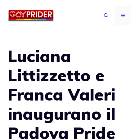
Vai
al
MENU
contenuto
Luciana
Littizzetto e
Franca Valeri
inaugurano il
Padova Pride