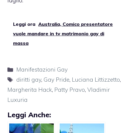
luglio.
Leggi ora
Australia, Comico presentatore
vuole mandare in tv matrimonio gay di
massa
Categorie
Manifestazioni Gay
Tag
diritti gay
,
Gay Pride
,
Luciana Littizzetto
,
Margherita Hack
,
Patty Pravo
,
Vladimir
Luxuria
Leggi Anche: