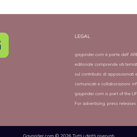
LEGAL
gayprider.com è parte dell' AR
editoriale comprende siti tema
sul contributo di appassionati e
comunicati e collaborazioni:
in
gayprider.com is part of the L
For advertising, press releases
Gayprider.com © 2026 Tutti i diritti riservati