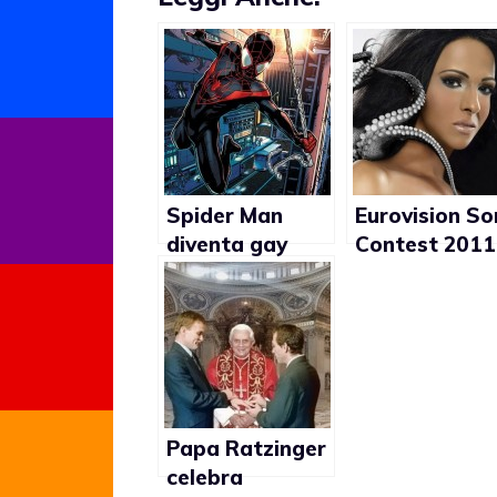
Spider Man
Eurovision S
diventa gay
Contest 2011
Dana
International
rappresenter
Israele
Papa Ratzinger
celebra