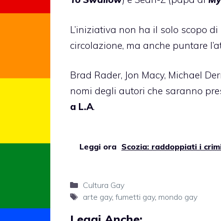
L’iniziativa non ha il solo scopo di
circolazione, ma anche puntare l’at
Brad Rader, Jon Macy, Michael Derry
nomi degli autori che saranno pres
a L.A
.
Leggi ora
Scozia: raddoppiati i crim
Categorie
Cultura Gay
Tag
arte gay
,
fumetti gay
,
mondo gay
Leggi Anche: