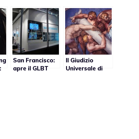
ong
San Francisco:
Il Giudizio
:
apre il GLBT
Universale di
History Museum
Michelangelo?
Pieno di sesso
à
gay