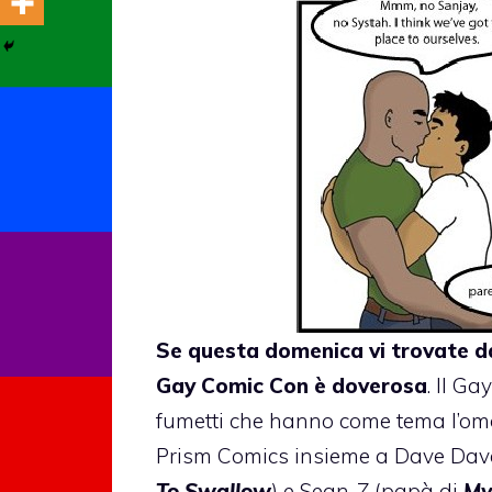
Se questa domenica vi trovate dal
Gay Comic Con è doverosa
. Il G
fumetti che hanno come tema l’omo
Prism Comics insieme a Dave Dav
To Swallow
) e Sean-Z (papà di
My