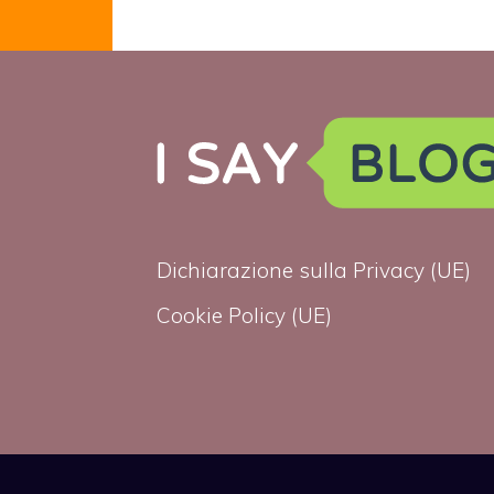
matrimonio gay
in un quadro di
Kevin Sharkey
Dichiarazione sulla Privacy (UE)
Cookie Policy (UE)