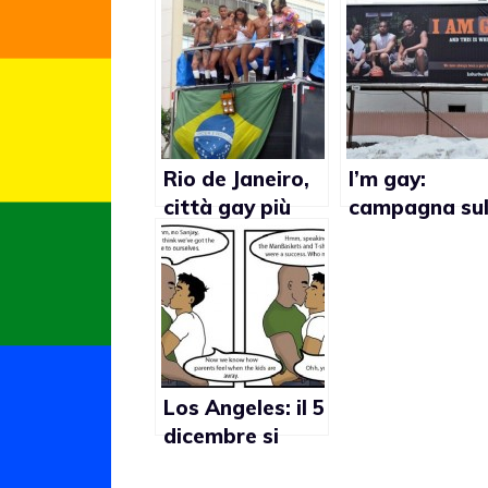
Rio de Janeiro,
I’m gay:
città gay più
campagna sul
sexy del mondo
prevenzione
dell’Aids nella
comunità
afroamerica
di Schenecta
(New York)
Los Angeles: il 5
dicembre si
terrà il Gay