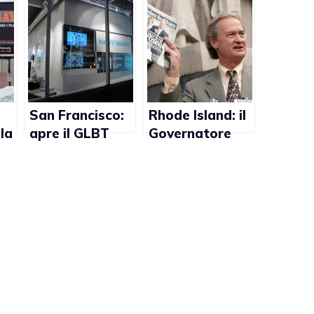
San Francisco:
Rhode Island: il
la
apre il GLBT
Governatore
History Museum
Lincoln Chafee
favorevole ai
matrimoni gay
na
dy