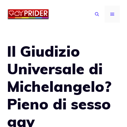
Vai
al
MENU
contenuto
Il Giudizio
Universale di
Michelangelo?
Pieno di sesso
gay