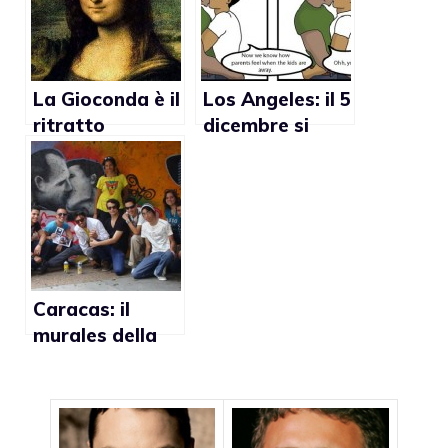
Israele
La Gioconda è il
Los Angeles: il 5
ritratto
dicembre si
dell’amante gay
terrà il Gay
di Leonardo Da
Comic Con
Vinci?
Caracas: il
murales della
tolleranza con il
bacio gay è
stato
restaurato