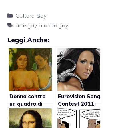
Categorie
Cultura Gay
Tag
arte gay
,
mondo gay
Leggi Anche:
Donna contro
Eurovision Song
un quadro di
Contest 2011:
Gaugin perchè
Dana
troppo
International
omosessuale
rappresenterà