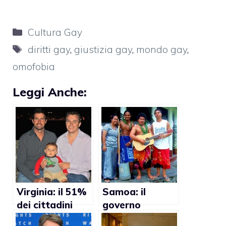
Categorie
Cultura Gay
Tag
diritti gay
,
giustizia gay
,
mondo gay
,
omofobia
Leggi Anche:
Virginia: il 51%
Samoa: il
dei cittadini
governo
favorevole alle
consentirà i