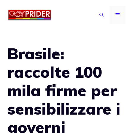
Vai
al
MENU
contenuto
Brasile:
raccolte 100
mila firme per
sensibilizzare i
governi