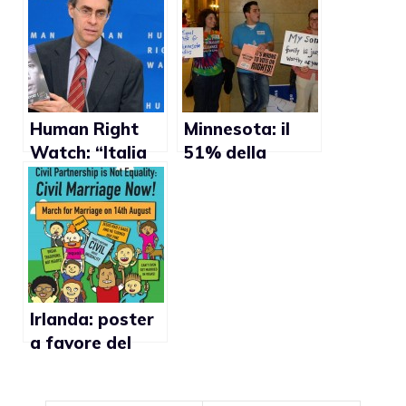
adozioni gay
rapporti gay
Human Right
Minnesota: il
Watch: “Italia
51% della
faccia di più per
popolazione
combattere le
contrario al
discriminazioni
matrimonio
gay”
gay”
Irlanda: poster
a favore del
matrimonio gay
innesca le