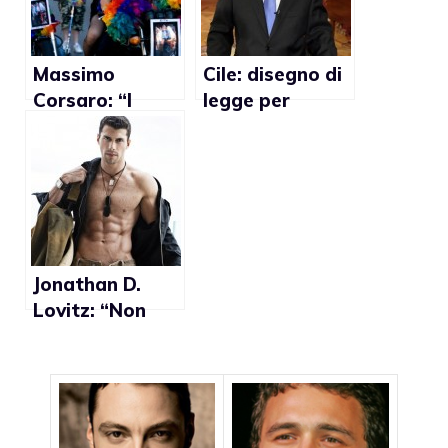
Massimo
Cile: disegno di
Corsaro: “I
legge per
matrimoni gay
vietare il
hanno causato
matrimonio gay
la crisi
economica in
Spagna”
Jonathan D.
Lovitz: “Non
sono
considerato
giurato
imparziale
poichè gay”