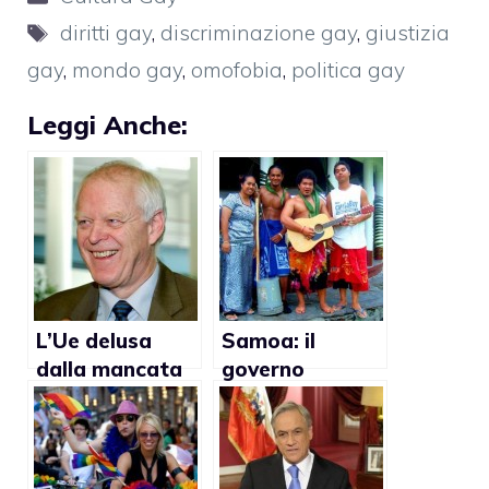
Tag
diritti gay
,
discriminazione gay
,
giustizia
gay
,
mondo gay
,
omofobia
,
politica gay
Leggi Anche:
L’Ue delusa
Samoa: il
dalla mancata
governo
approvazione
consentirà i
della legge
rapporti gay
sull’omofobia