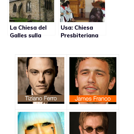
La Chiesa del
Usa: Chiesa
Galles sulla
Presbiteriana
questione delle
permette
pensioni ai
ordinazione dei
partner gay
ministri gay