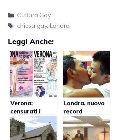
Categorie
Cultura Gay
Tag
chiesa gay
,
Londra
Leggi Anche:
Verona:
Londra, nuovo
censurati i
record
manifesti
mondiale per il
contro i preti
bacio gay più
pedofili
lungo