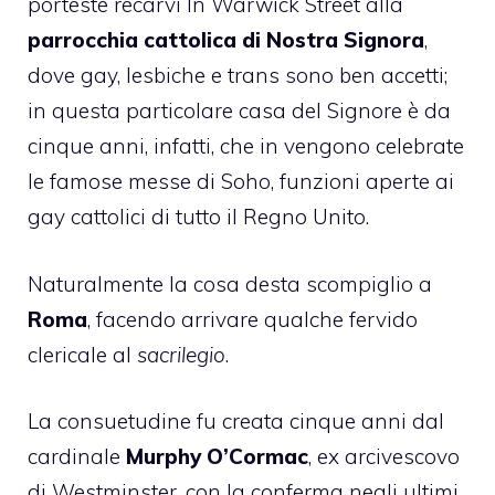
porteste recarvi In Warwick Street alla
parrocchia cattolica di Nostra Signora
,
dove gay, lesbiche e trans sono ben accetti;
in questa particolare casa del Signore è da
cinque anni, infatti, che in vengono celebrate
le famose messe di Soho, funzioni aperte ai
gay cattolici di tutto il Regno Unito.
Naturalmente la cosa desta scompiglio a
Roma
, facendo arrivare qualche fervido
clericale al
sacrilegio
.
La consuetudine fu creata cinque anni dal
cardinale
Murphy O’Cormac
, ex arcivescovo
di Westminster, con la conferma negli ultimi