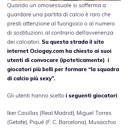
Quando un omosessuale si sofferma a
guardare una partita di calcio è raro che
presti attenzione al fuorigioco o al numero
di sostituzioni, al contrario dell’avvenenza
dei calciatori.
Su questa strada il sito
internet Ociogay.com ha chiesto ai suoi
utenti di convocare (ipoteticamente) i
giocatori più belli per formare “la squadra
di calcio più sexy”.
Gli utenti hanno scelto
i seguenti giocatori
:
Iker Casillas (Real Madrid), Miguel Torres
(Getafe), Piqué (F. C. Barcelona), Musacchio