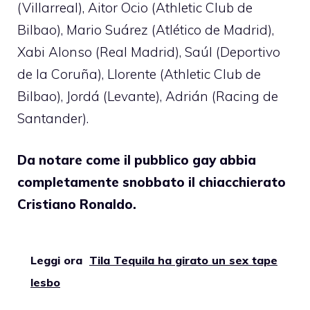
(Villarreal), Aitor Ocio (Athletic Club de
Bilbao), Mario Suárez (Atlético de Madrid),
Xabi Alonso (Real Madrid), Saúl (Deportivo
de la Coruña), Llorente (Athletic Club de
Bilbao), Jordá (Levante), Adrián (Racing de
Santander).
Da notare come il pubblico gay abbia
completamente snobbato il chiacchierato
Cristiano Ronaldo
.
Leggi ora
Tila Tequila ha girato un sex tape
lesbo