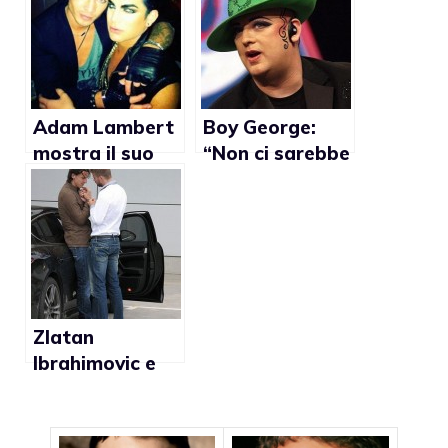
(video)
Adam Lambert
Boy George:
mostra il suo
“Non ci sarebbe
ragazzo su
stato Adam
Twitter
Lambert senza
il mio outing”
Zlatan
Ibrahimovic e
Gerard Piqué
paparazzati in
atteggiamenti