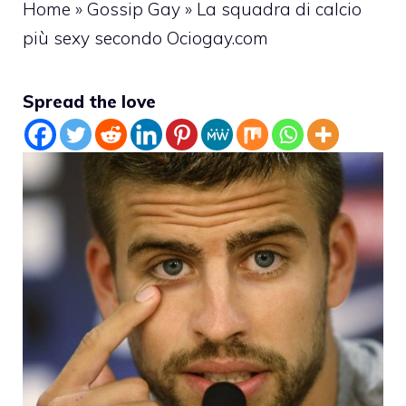
Home
»
Gossip Gay
»
La squadra di calcio
più sexy secondo Ociogay.com
Spread the love