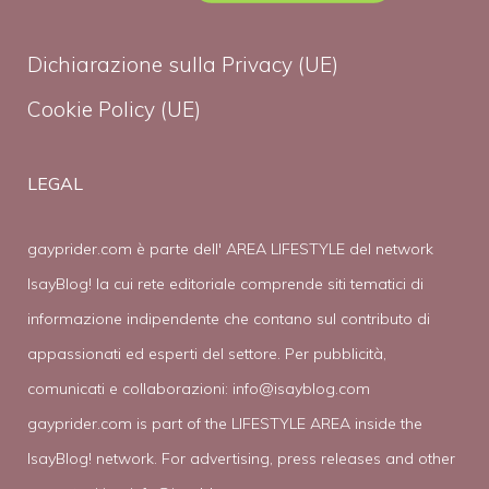
Dichiarazione sulla Privacy (UE)
Cookie Policy (UE)
LEGAL
gayprider.com è parte dell' AREA LIFESTYLE del network
IsayBlog! la cui rete editoriale comprende siti tematici di
informazione indipendente che contano sul contributo di
appassionati ed esperti del settore. Per pubblicità,
comunicati e collaborazioni:
info@isayblog.com
gayprider.com is part of the LIFESTYLE AREA inside the
IsayBlog! network. For advertising, press releases and other