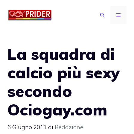
Vai
al
MENU
contenuto
La squadra di
calcio più sexy
secondo
Ociogay.com
6 Giugno 2011
di
Redazione