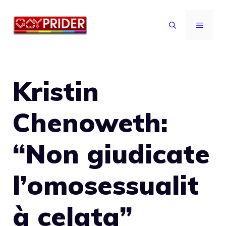
Vai
al
MENU
contenuto
Kristin
Chenoweth:
“Non giudicate
l’omosessualit
à celata”