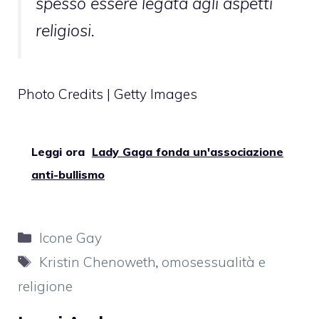
spesso essere legata agli aspetti
religiosi.
Photo Credits | Getty Images
Leggi ora
Lady Gaga fonda un'associazione
anti-bullismo
Categorie
Icone Gay
Tag
Kristin Chenoweth
,
omosessualità e
religione