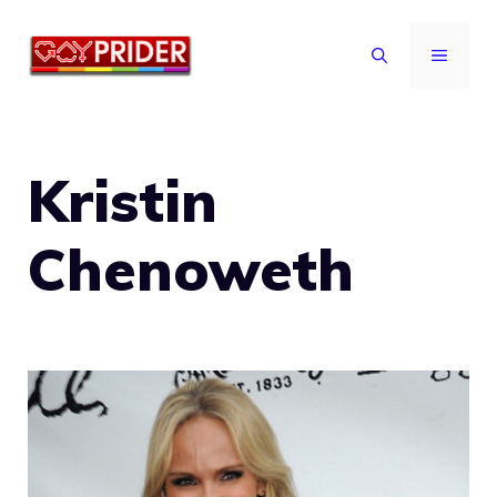
Vai
al
MENU
contenuto
Kristin
Chenoweth