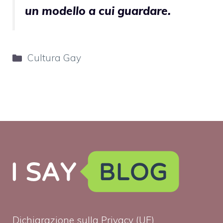
un modello a cui guardare.
Categorie
Cultura Gay
Dichiarazione sulla Privacy (UE)