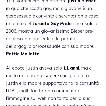
Tutti vorrebbero immortalare
Justin Bieber
in qualche scatto gay, ma il giovane è un
eterosessuale convinto e sereno: non a caso,
una foto del
Toronto Gay Pride
, che risale al
2006, mostra un giovanissimo Bieber pre-
adolescente presente alla parata
dell’orgoglio omosessuale con sua madre,
Pattie Mallette
.
All’epoca Justin aveva solo
11 anni
, ma è
molto rincuorante sapere che già allora
Justin e la madre supportavano la comunità
LGBT; molti fan hanno commentato
l’immagine sul web non tanto per la sua
presenza a un evento lgbt, quanto più per il