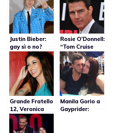
Justin Bieber:
Rosie O’Donnell:
gay sì o no?
“Tom Cruise
non è gay”
Grande Fratello
Manila Gorio a
12, Veronica
Gayprider:
Ciardi: “Gaia ha
“Danilo Novelli
avuto coraggio
è bisessuale”
a fare outing”