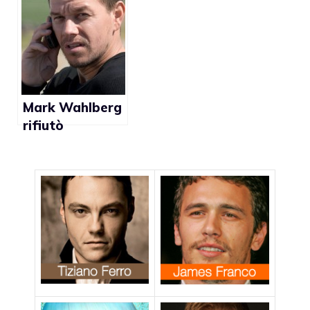
omofobo ad
una partita di
rugby
Mark Wahlberg
rifiutò
Brokeback
Mountain su
consiglio di
padre Flavin