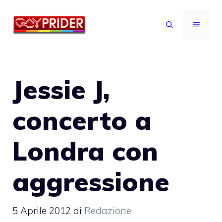
Vai
al
MENU
contenuto
Jessie J,
concerto a
Londra con
aggressione
5 Aprile 2012
di
Redazione