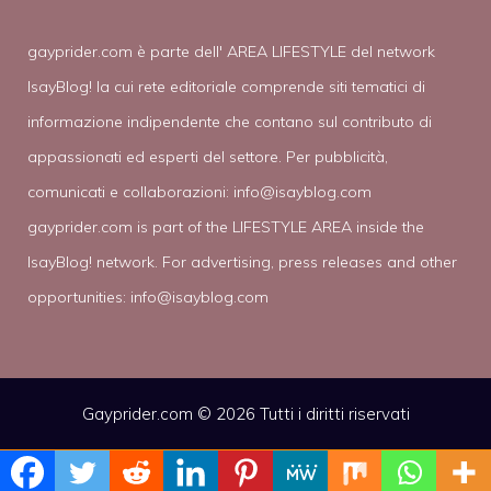
gayprider.com è parte dell' AREA LIFESTYLE del network
IsayBlog! la cui rete editoriale comprende siti tematici di
informazione indipendente che contano sul contributo di
appassionati ed esperti del settore. Per pubblicità,
comunicati e collaborazioni:
info@isayblog.com
gayprider.com is part of the LIFESTYLE AREA inside the
IsayBlog! network. For advertising, press releases and other
opportunities:
info@isayblog.com
Gayprider.com © 2026 Tutti i diritti riservati