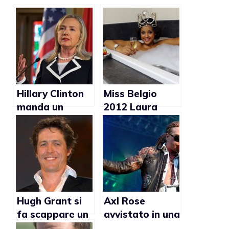
Hillary Clinton
Miss Belgio
manda un
2012 Laura
messaggio al
Beyne non sa se
WorldPride e
sostenere il
ringrazia per il
matrimonio gay
World LGBT
Award (Video)
Hugh Grant si
Axl Rose
fa scappare un
avvistato in una
commento
discoteca gay