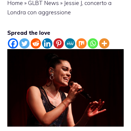
Home
»
GLBT News
»
Jessie J, concerto a
Londra con aggressione
Spread the love