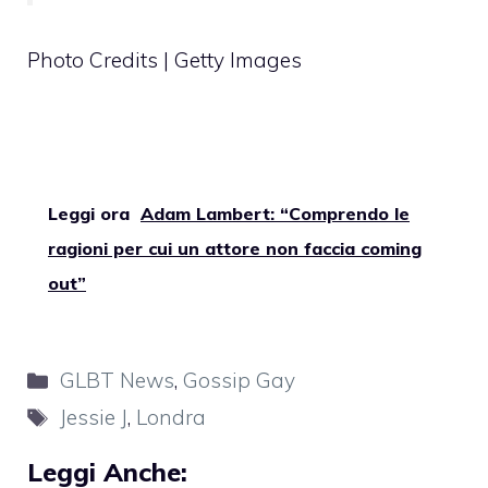
Photo Credits | Getty Images
Leggi ora
Adam Lambert: “Comprendo le
ragioni per cui un attore non faccia coming
out”
Categorie
GLBT News
,
Gossip Gay
Tag
Jessie J
,
Londra
Leggi Anche: