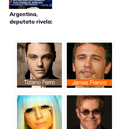
Argentina,
deputato rivela:
“Ho un figlio
gay e ne sono
fiero”