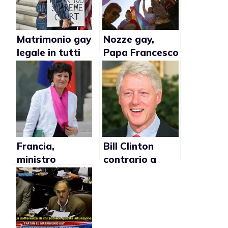
Matrimonio gay
Nozze gay,
legale in tutti
Papa Francesco
gli Stati Uniti!
e gli
interrogativi
Francia,
Bill Clinton
ministro
contrario a
Famiglia:
legge omofoba
“Nozze gay e
sui matrimoni
adozioni nel
gay
2013”