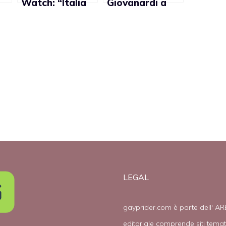
Watch: “Italia
Giovanardi a
faccia di più per
Lady Gaga: “La
combattere le
stragrande
discriminazioni
maggioranza
gay”
degli italiani è
contro il
matrimonio
gay”
LEGAL
gayprider.com è parte dell' AR
editoriale comprende siti tema