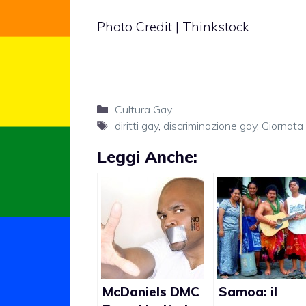
Photo Credit | Thinkstock
Categorie
Cultura Gay
Tag
diritti gay
,
discriminazione gay
,
Giornata
Leggi Anche:
McDaniels DMC
Samoa: il