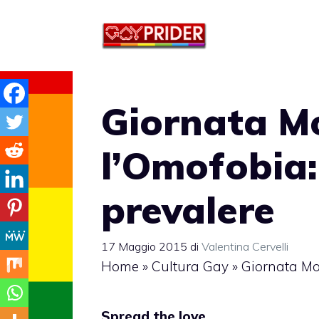
Vai
al
contenuto
Giornata M
l’Omofobia:
prevalere
17 Maggio 2015
di
Valentina Cervelli
Home
»
Cultura Gay
»
Giornata Mon
Spread the love