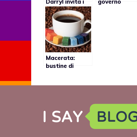
Darryl invita i
governo
rapper a
consentirà i
condannare
rapporti gay
l’omofobia
Macerata:
bustine di
zucchero anti-
omofobia