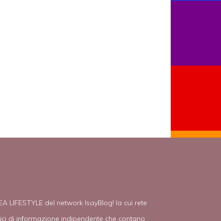
EA LIFESTYLE del network IsayBlog! la cui rete
tici di informazione indipendente che contano