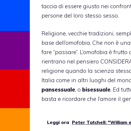
taccia di essere giusto nei confro
persone del loro stesso sesso.
Religione, vecchie tradizioni, semp
base dell’
omofobia
. Che non è una
fare “passare”. L’omofobia è frutto
rientrano nel pensiero
CONSIDER
religione quando la scienza stessa 
Italia come in altri luoghi del mon
pansessuale
, o
bisessuale
. Ed tu
basta e ricordare che l’amore il g
Leggi ora
Peter Tatchell: "William