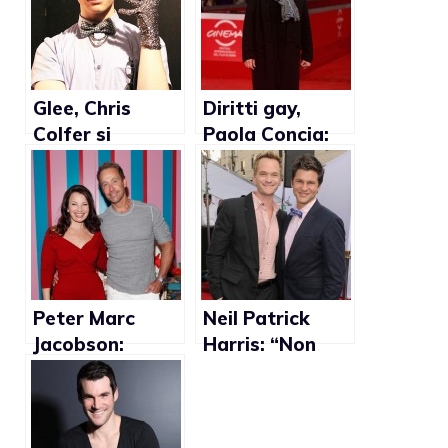
Glee, Chris
Diritti gay,
Colfer si
Paola Concia:
congratula con
“Bisogna Fare
Ryan Murphy
come Obama”.
per scene di
Binetti: “Non è
sesso gay
una priorità”
Peter Marc
Neil Patrick
Jacobson:
Harris: “Non
“Sono ancora
voglio sposarmi
l’ex marito gay
solo per dare
felicemente
l’esempio”
divorziato con