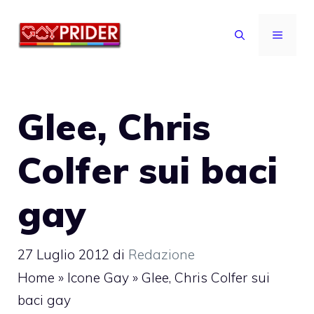
Vai
al
MENU
contenuto
Glee, Chris
Colfer sui baci
gay
27 Luglio 2012
di
Redazione
Home
»
Icone Gay
»
Glee, Chris Colfer sui
baci gay