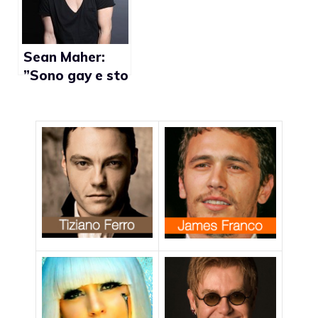
Fran Drescher”
Sean Maher:
”Sono gay e sto
benissimo
grazie al mio
coming out”