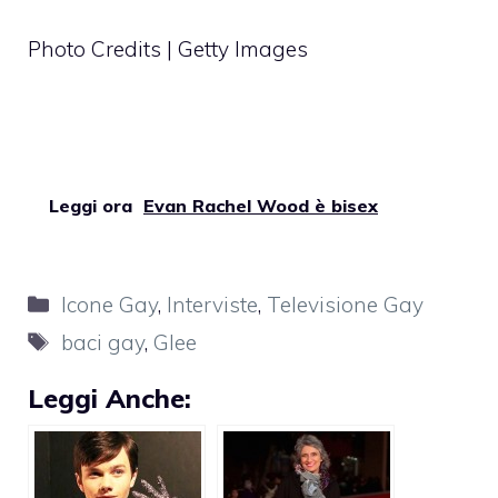
Photo Credits | Getty Images
Leggi ora
Evan Rachel Wood è bisex
Categorie
Icone Gay
,
Interviste
,
Televisione Gay
Tag
baci gay
,
Glee
Leggi Anche: