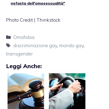
nefasta dell'omosessualità"
Photo Credit | Thinkstock
Categorie
Omofobia
Tag
discriminazione gay
,
mondo gay
,
transgender
Leggi Anche: