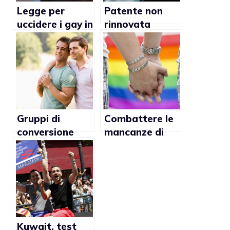
Legge per
Patente non
uccidere i gay in
rinnovata
California?
perchè gay
Gruppi di
Combattere le
conversione
mancanze di
gay-etero: dite
rispetto per il
no
mondo gay
Kuwait, test