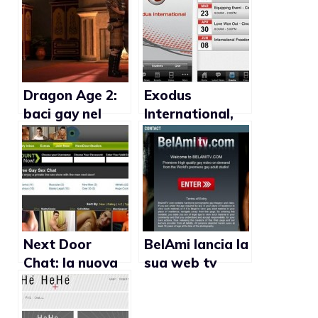
Dragon Age 2:
Exodus
baci gay nel
International,
videogioco
l’applicazione
della Bioware
omofoba per
iPhone
Next Door
BelAmi lancia la
Chat: la nuova
sua web tv
videochat per
gay