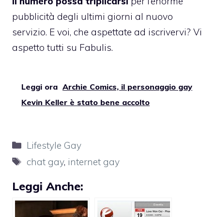
il numero possa triplicarsi
per l’enorme
pubblicità degli ultimi giorni al nuovo
servizio. E voi, che aspettate ad iscrivervi? Vi
aspetto tutti su Fabulis.
Leggi ora
Archie Comics, il personaggio gay
Kevin Keller è stato bene accolto
Categorie
Lifestyle Gay
Tag
chat gay
,
internet gay
Leggi Anche: