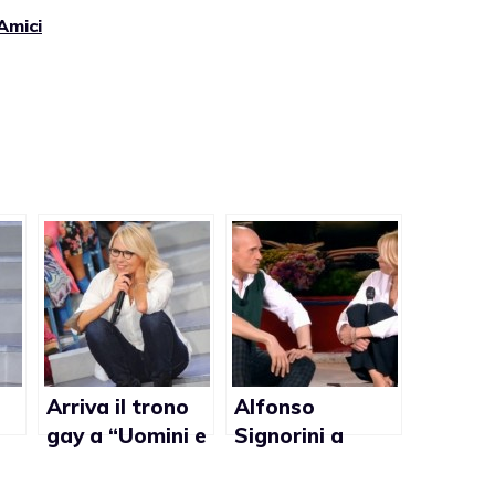
Amici
Arriva il trono
Alfonso
gay a “Uomini e
Signorini a
Donne”
Kalispera:
pi
“Essere