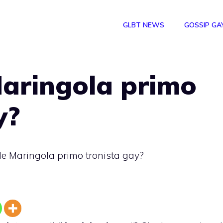
GLBT NEWS
GOSSIP GA
aringola primo
y?
e Maringola primo tronista gay?