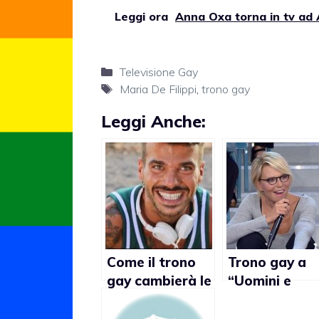
Leggi ora
Anna Oxa torna in tv ad 
Categorie
Televisione Gay
Tag
Maria De Filippi
,
trono gay
Leggi Anche:
Come il trono
Trono gay a
gay cambierà le
“Uomini e
cose in Italia
donne”,parla
Maria De Filip