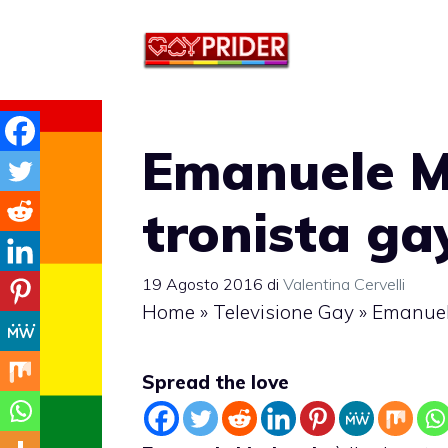
Vai
al
contenuto
Emanuele M
tronista ga
19 Agosto 2016
di
Valentina Cervelli
Home
»
Televisione Gay
»
Emanuel
Spread the love