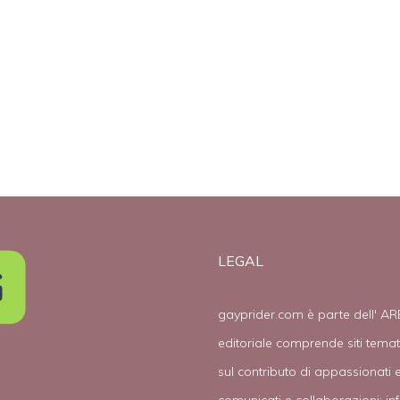
cattolici e gay
non e’ facile”
LEGAL
gayprider.com è parte dell' AR
editoriale comprende siti tema
sul contributo di appassionati e