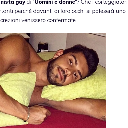
onista gay
di “
Uomini e donne
“? Che i corteggiatori
rtanti perché davanti ai loro occhi si paleserà uno
iscrezioni venissero confermate.