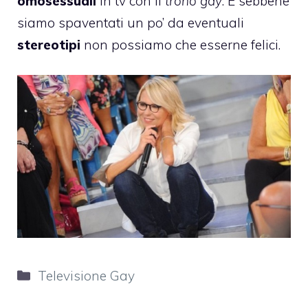
omosessuali
in tv con il
trono gay
. E sebbene
siamo spaventati un po’ da eventuali
stereotipi
non possiamo che esserne felici.
Categorie
Televisione Gay