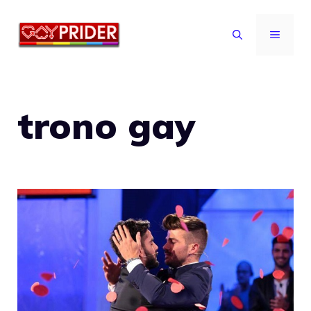
Vai
al
MENU
contenuto
trono gay