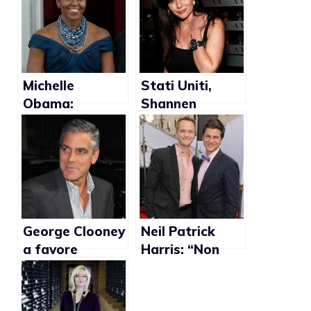
Michelle
Stati Uniti,
Obama:
Shannen
“Sostenere il
Doherty sul
matrimonio gay
matrimonio
è sintomo di
gay: “Ugh!”
equità e
uguaglianza”
George Clooney
Neil Patrick
a favore
Harris: “Non
dell’abolizione
voglio sposarmi
della
solo per dare
Proposition 8
l’esempio”