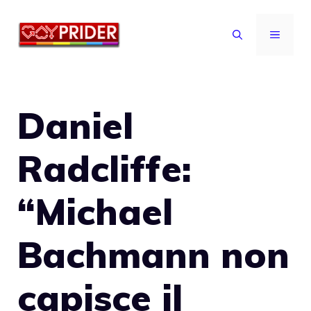
Vai
al
MENU
contenuto
Daniel
Radcliffe:
“Michael
Bachmann non
capisce il