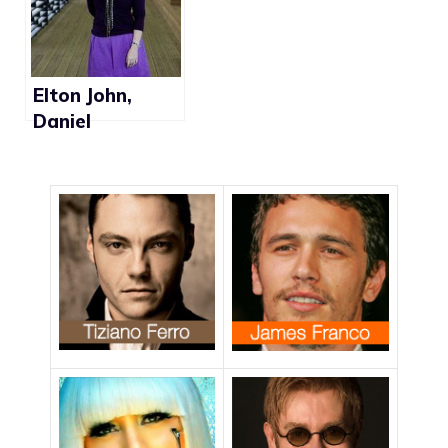
Elton John,
Daniel
Radcliffe,
George Michael,
John
Barrowman
sulla UK Pink
List