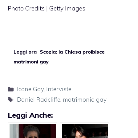
Photo Credits | Getty Images
Leggi ora
Scozia: la Chiesa proibisce
matrimoni gay
Categorie
Icone Gay
,
Interviste
Tag
Daniel Radcliffe
,
matrimonio gay
Leggi Anche: