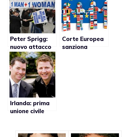
riconosciuta dal
Comune
Peter Sprigg:
Corte Europea
nuovo attacco
sanziona
alla comunità
Amburgo per le
omosessuale
pensioni
ribassate ai gay
Irlanda: prima
unione civile
gay