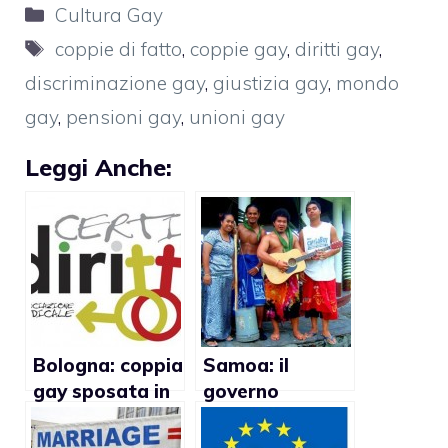
Categorie
Cultura Gay
Tag
coppie di fatto
,
coppie gay
,
diritti gay
,
discriminazione gay
,
giustizia gay
,
mondo
gay
,
pensioni gay
,
unioni gay
Leggi Anche:
Bologna: coppia
Samoa: il
gay sposata in
governo
Spagna vuole
consentirà i
essere
rapporti gay