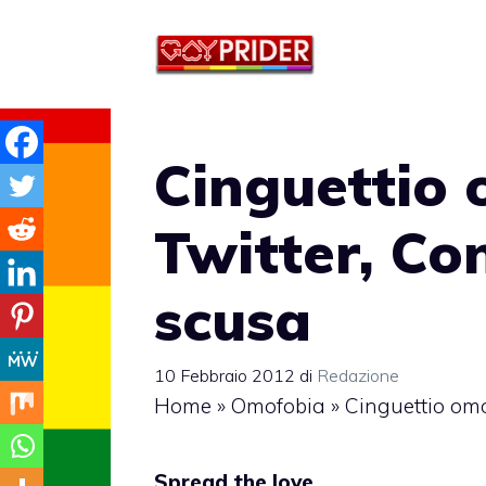
Vai
al
contenuto
Cinguettio
Twitter, Co
scusa
10 Febbraio 2012
di
Redazione
Home
»
Omofobia
»
Cinguettio omo
Spread the love