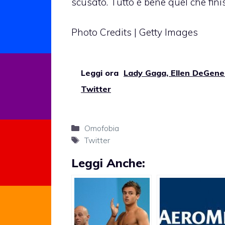
scusato. Tutto è bene quel che fin
Photo Credits | Getty Images
Leggi ora
Lady Gaga, Ellen DeGenere
Twitter
Categorie
Omofobia
Tag
Twitter
Leggi Anche: