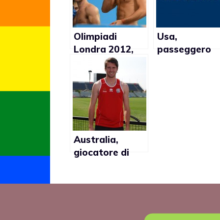
Olimpiadi
Usa,
Londra 2012,
passeggero
calciatore
reclama su vo
gallese pubblica
gay cacciato
tweet omofobo
su Tom Daley
Australia,
giocatore di
footbal
pubblica
commento
omofobo su
Twitter