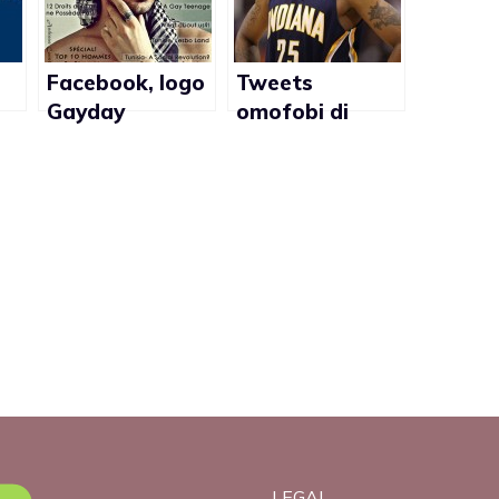
Facebook, logo
Tweets
Gayday
omofobi di
lo:
Magazine
Brandon Rush
sostituito da
cancellati: “Il
hacker
mio account è
stato violato”
LEGAL