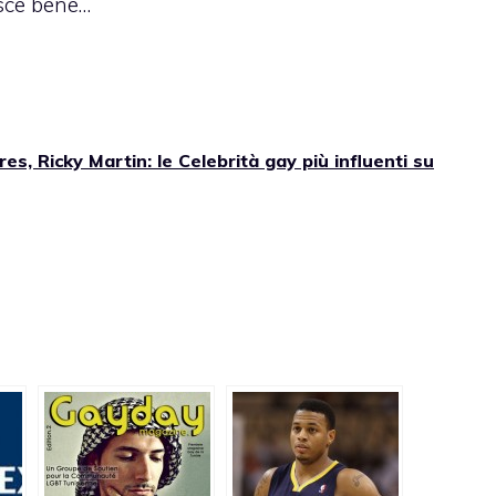
isce bene…
s, Ricky Martin: le Celebrità gay più influenti su