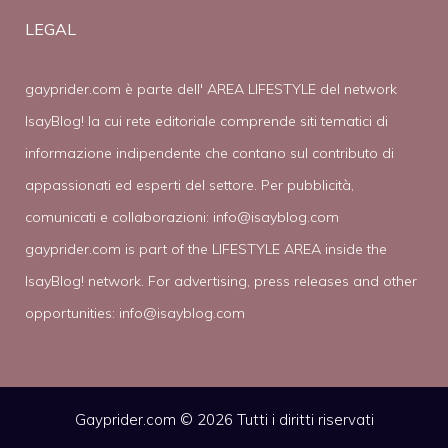
LEGAL
gayprider.com è parte dell' AREA LIFESTYLE del network
IsayBlog! la cui rete editoriale comprende siti tematici di
informazione indipendente che contano sul contributo di
appassionati ed esperti del settore. Per pubblicità,
comunicati e collaborazioni:
info@isayblog.com
gayprider.com is part of the LIFESTYLE AREA inside the
IsayBlog! network. For advertising, press releases and other
opportunities:
info@isayblog.com
Gayprider.com © 2026 Tutti i diritti riservati