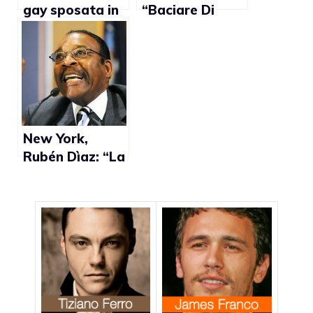
gay sposata in
“Baciare Di
Spagna vuole
Caprio sul set
essere
non è stato
riconosciuta dal
bizzarro”
Comune
New York,
Rubén Dìaz: “La
parità dei diritti
ai gay è un
insulto alla
settimana
Santa”