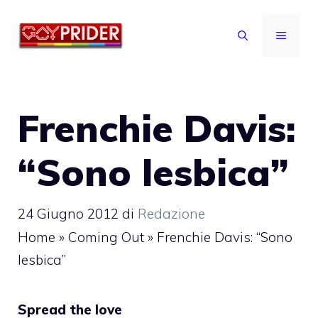
Vai
al
MENU
contenuto
Frenchie Davis:
“Sono lesbica”
24 Giugno 2012
di
Redazione
Home
»
Coming Out
»
Frenchie Davis: “Sono
lesbica”
Spread the love