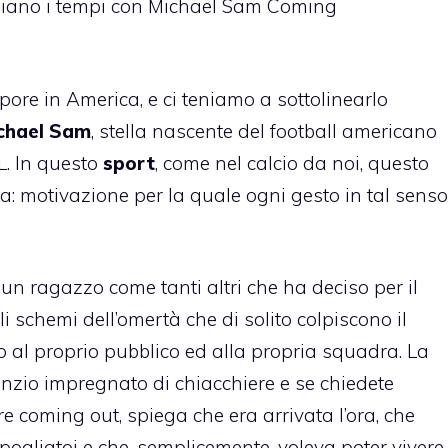
lpore in America, e ci teniamo a sottolinearlo
chael Sam
, stella nascente del football americano
L. In questo
sport
, come nel calcio da noi, questo
sa: motivazione per la quale ogni gesto in tal senso
un ragazzo come tanti altri che ha deciso per il
i schemi dell’omertà che di solito colpiscono il
 al proprio pubblico ed alla propria squadra. La
ilenzio impregnato di chiacchiere e se chiedete
are
coming out
, spiega che era arrivata l’ora, che
ogliatoi e che, semplicemente, voleva poter vivere