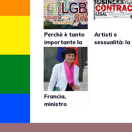
Perchè è tanto
Artisti e
importante la
sessualità: la
sessualità?
clausola mora
Francia,
ministro
Famiglia:
“Nozze gay e
adozioni nel