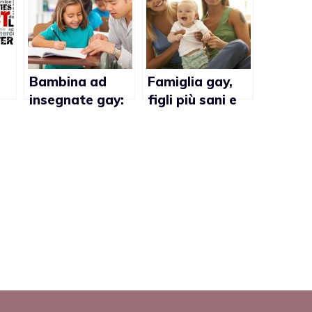
Bambina ad
Famiglia gay,
insegnate gay:
figli più sani e
le
“Non avere
felici
paura”