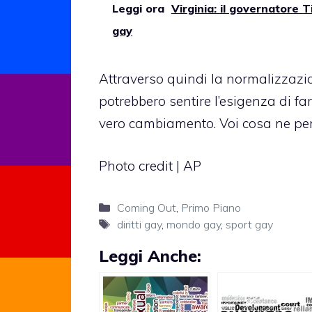
Leggi ora
Virginia: il governatore 
gay
Attraverso quindi la normalizzazi
potrebbero sentire l’esigenza di f
vero cambiamento. Voi cosa ne pen
Photo credit | AP
Categorie
Coming Out
,
Primo Piano
Tag
diritti gay
,
mondo gay
,
sport gay
Leggi Anche: