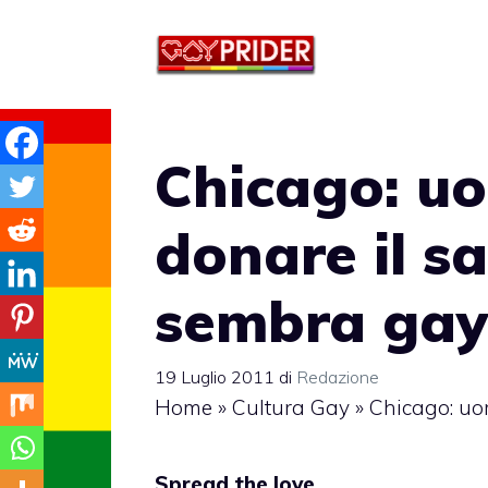
Vai
al
contenuto
Chicago: u
donare il s
sembra gay
19 Luglio 2011
di
Redazione
Home
»
Cultura Gay
»
Chicago: uo
Spread the love