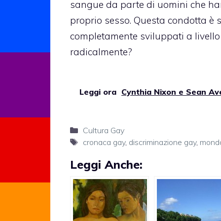
sangue da parte di uomini che han
proprio sesso. Questa condotta è s
completamente sviluppati a livello
radicalmente?
Leggi ora
Cynthia Nixon e Sean Ave
Categorie
Cultura Gay
Tag
cronaca gay
,
discriminazione gay
,
mond
Leggi Anche: