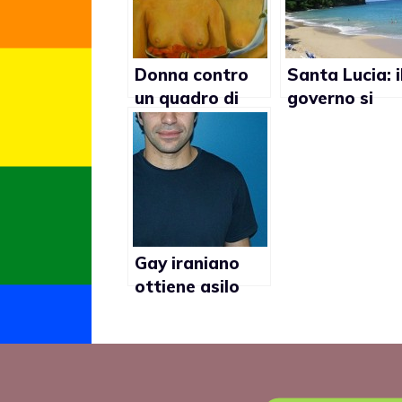
Donna contro
Santa Lucia: i
un quadro di
governo si
Gaugin perchè
scusa con tre
troppo
gay rapinati
omosessuale
Gay iraniano
ottiene asilo
politico in Italia