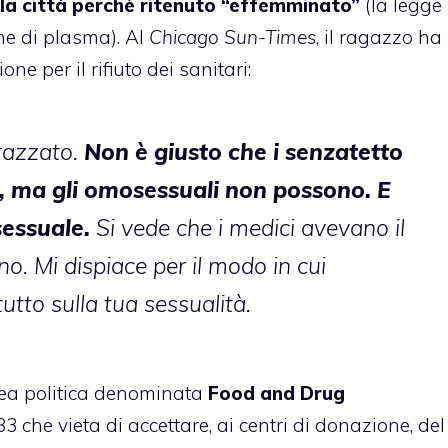
la città perchè ritenuto “effemminato”
(la legge
ne di plasma). Al
Chicago Sun-Times
, il ragazzo ha
ne per il rifiuto dei sanitari:
razzato.
Non è giusto che i senzatetto
, ma gli omosessuali non possono. E
essuale.
Si vede che i medici avevano il
o. Mi dispiace per il modo in cui
utto sulla tua sessualità.
linea politica denominata
Food and Drug
3 che vieta di accettare, ai centri di donazione, del