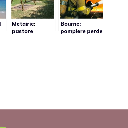
l
Metairie:
Bourne:
pastore
pompiere perde
protestante
il posto di
omofobo
lavoro dopo
accusato di atti
insulti omofobi
osceni in luogo
su Facebook
pubblico