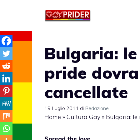
Vai
al
contenuto
Bulgaria: l
pride dovra
cancellate
19 Luglio 2011
di
Redazione
Home
»
Cultura Gay
»
Bulgaria: le
Spread the love