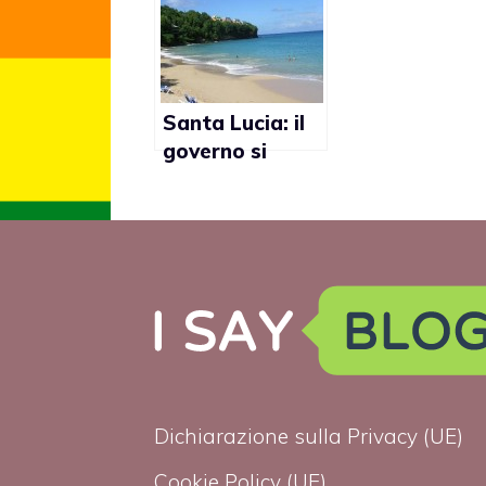
dichiarato
Santa Lucia: il
governo si
scusa con tre
gay rapinati
Dichiarazione sulla Privacy (UE)
Cookie Policy (UE)