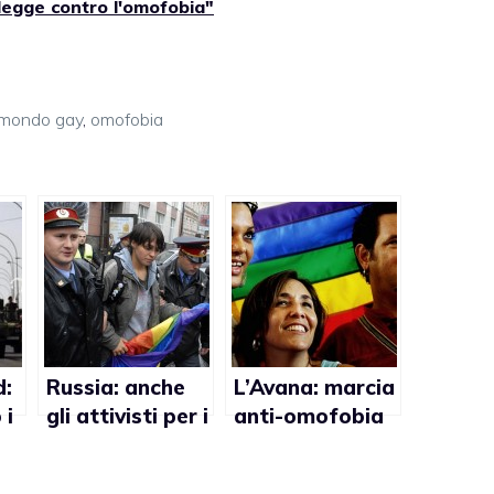
 legge contro l'omofobia"
mondo gay
,
omofobia
d:
Russia: anche
L’Avana: marcia
 i
gli attivisti per i
anti-omofobia
diritti umani
promossa dalla
contro il Gay
figlia di Raul