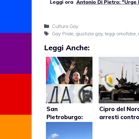
Leggi ora
Antonio Di Pietro: "Urge
Categorie
Cultura Gay
Tag
Gay Pride
,
giustizia gay
,
leggi omofobe
,
Leggi Anche:
San
Cipro del Nor
Pietroburgo:
arresti contro
120 euro di
gay
multa se sei gay