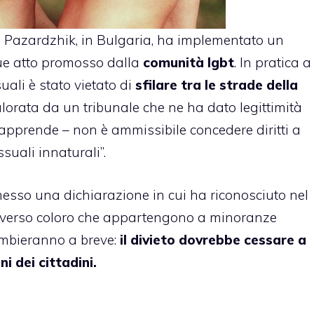
i
Pazardzhik
, in Bulgaria, ha implementato un
que atto promosso dalla
comunità lgbt
. In pratica a
uali è stato vietato di
sfilare tra le strade della
alorata da un tribunale che ne ha dato legittimità
apprende – non è ammissibile concedere diritti a
suali innaturali”.
sso una dichiarazione in cui ha riconosciuto nel
a verso coloro che appartengono a minoranze
ambieranno a breve:
il divieto dovrebbe cessare a
ni dei cittadini.