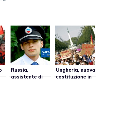
o
Russia,
Ungheria, nuova
assistente di
costituzione in
volo gay
vigore: no al
la
costretto a
matrimonio gay
sposare una
e
donna