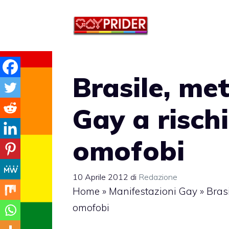
Vai
al
contenuto
Brasile, me
Gay a risch
omofobi
10 Aprile 2012
di
Redazione
Home
»
Manifestazioni Gay
»
Brasi
omofobi