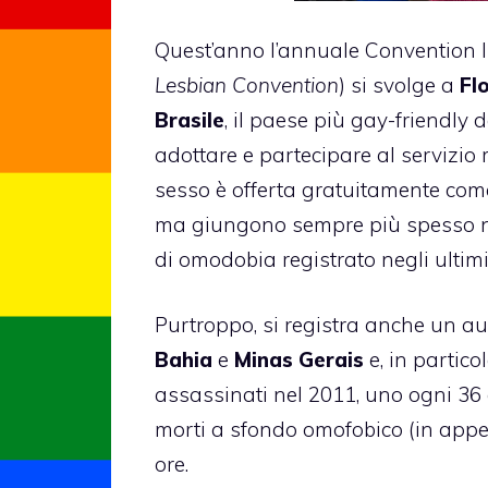
Quest’anno l’annuale Convention In
Lesbian Convention
) si svolge a
Fl
Brasile
, il paese più gay-friendly 
adottare e partecipare al servizio m
sesso è offerta gratuitamente come
ma giungono sempre più spesso not
di omodobia registrato negli ultimi
Purtroppo, si registra anche un aum
Bahia
e
Minas Gerais
e, in particol
assassinati nel 2011, uno ogni 36 
morti a sfondo omofobico (in appe
ore.