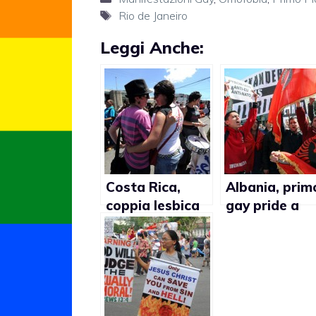
Tag
Rio de Janeiro
Leggi Anche:
Costa Rica,
Albania, prim
coppia lesbica
gay pride a
buttata fuori
Tirana in
da un
occasione del
ristorante
giornata
internazional
contro
l’omofobia