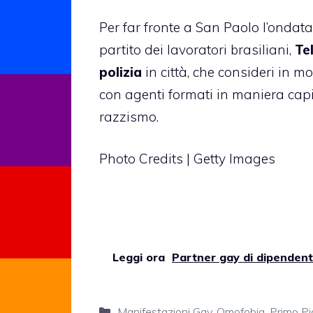
Per far fronte a San Paolo l’ondata
partito dei lavoratori brasiliani,
Te
polizia
in città, che consideri in m
con agenti formati in maniera capi
razzismo.
Photo Credits | Getty Images
Leggi ora
Partner gay di dipenden
Categorie
Manifestazioni Gay
,
Omofobia
,
Primo P