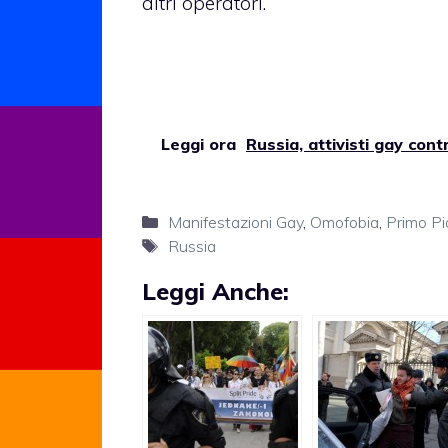
altri operatori.
Leggi ora
Russia, attivisti gay con
Categorie
Manifestazioni Gay
,
Omofobia
,
Primo P
Tag
Russia
Leggi Anche: