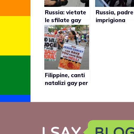
Russia: vietate
Russia, padre
le sfilate gay
imprigiona
pride per 100
figlio gay in
anni
clinica
Filippine, canti
natalizi gay per
vescovi cattolici