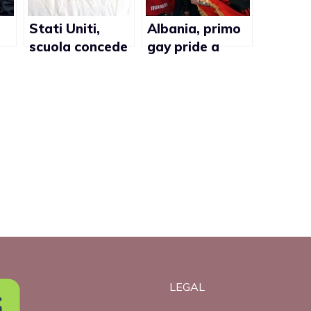
Stati Uniti,
Albania, primo
scuola concede
gay pride a
allo studente
Tirana in
Couch Maverick
occasione della
di protestare
giornata
per il Giorno del
internazionale
Silenzio
contro
l’omofobia
LEGAL