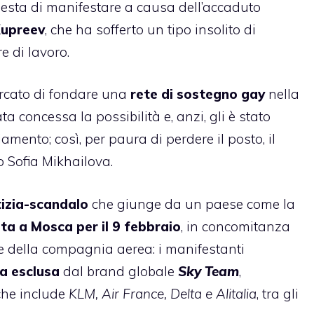
hiesta di manifestare a causa dell’accaduto
upreev
, che ha sofferto un tipo insolito di
e di lavoro.
rcato di fondare una
rete di sostegno gay
nella
 concessa la possibilità e, anzi, gli è stato
iamento; così, per paura di perdere il posto, il
o Sofia Mikhailova.
izia-scandalo
che giunge da un paese come la
ta a Mosca per il 9 febbraio
, in concomitanza
e della compagnia aerea: i manifestanti
a esclusa
dal brand globale
Sky Team
,
che include
KLM, Air France, Delta e Alitalia
, tra gli