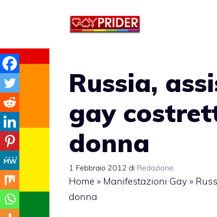
Vai
al
contenuto
Russia, assi
gay costret
donna
1 Febbraio 2012
di
Redazione
Home
»
Manifestazioni Gay
»
Russ
donna