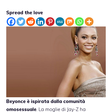
Spread the love
Beyonce
è ispirata dalla comunità
omosessuale
. La moglie di Jay-Z ha