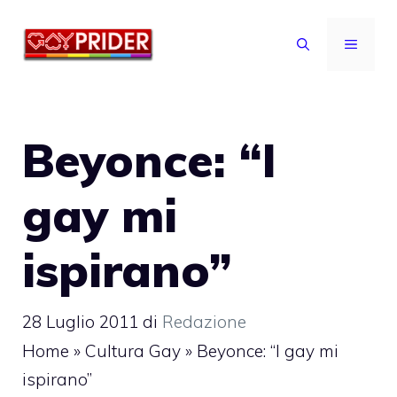
Vai
al
MENU
contenuto
Beyonce: “I
gay mi
ispirano”
28 Luglio 2011
di
Redazione
Home
»
Cultura Gay
»
Beyonce: “I gay mi
ispirano”