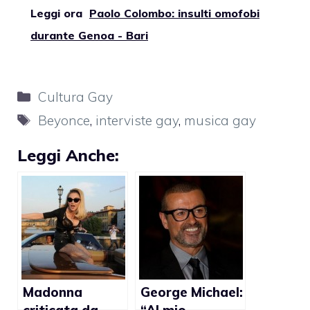
Leggi ora
Paolo Colombo: insulti omofobi
durante Genoa - Bari
Categorie
Cultura Gay
Tag
Beyonce
,
interviste gay
,
musica gay
Leggi Anche:
Madonna
George Michael:
criticata da
“Al mio