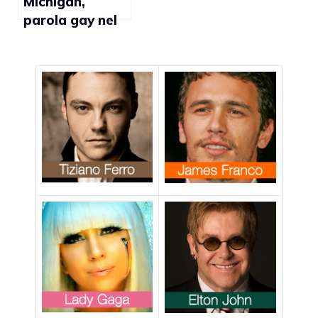
Michigan,
parola gay nel
testo di una
canzone
eliminata
dall’insegnante
e reintrodotta
dal preside