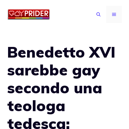
Vai
al
MENU
contenuto
Benedetto XVI
sarebbe gay
secondo una
teologa
tedesca: