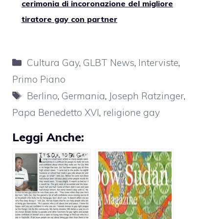
cerimonia di incoronazione del migliore
tiratore gay con partner
Categorie
Cultura Gay
,
GLBT News
,
Interviste
,
Primo Piano
Tag
Berlino
,
Germania
,
Joseph Ratzinger
,
Papa Benedetto XVI
,
religione gay
Leggi Anche: