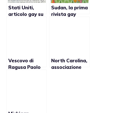
Stati Uniti,
Sudan, la prima
articolo gay su
rivista gay
annuario
online del paese
genera
polemiche nel
Tennessee
Vescovo di
North Carolina,
Ragusa Paolo
associazione
Urso: “Lo Stato
degli psicologi
riconosca unioni
si oppone al
gay”
matrimonio gay