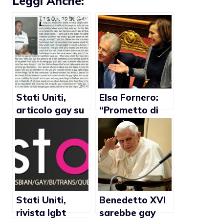
Leggi Anche:
Stati Uniti,
Elsa Fornero:
articolo gay su
“Prometto di
annuario
agire a favore
genera
delle coppie
polemiche nel
gay”
Tennessee
Stati Uniti,
Benedetto XVI
rivista lgbt
sarebbe gay