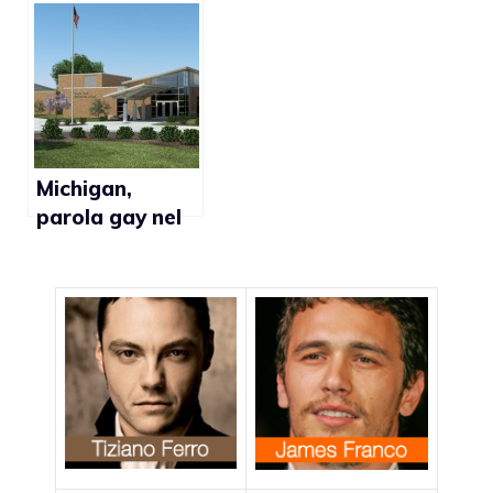
chiude copo 29
secondo una
anni di attività
teologa
tedesca: “Basta
guardarlo in
foto”
Michigan,
parola gay nel
testo di una
canzone
eliminata
dall’insegnante
e reintrodotta
dal preside