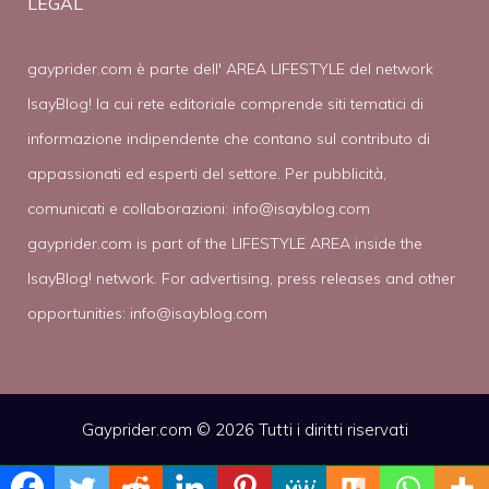
LEGAL
gayprider.com è parte dell' AREA LIFESTYLE del network
IsayBlog! la cui rete editoriale comprende siti tematici di
informazione indipendente che contano sul contributo di
appassionati ed esperti del settore. Per pubblicità,
comunicati e collaborazioni:
info@isayblog.com
gayprider.com is part of the LIFESTYLE AREA inside the
IsayBlog! network. For advertising, press releases and other
opportunities:
info@isayblog.com
Gayprider.com © 2026 Tutti i diritti riservati