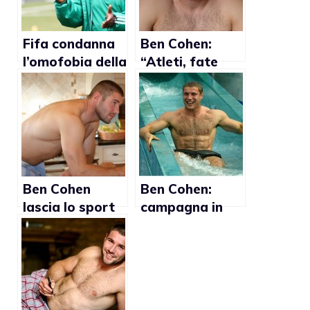
Fifa condanna
Ben Cohen:
l’omofobia della
“Atleti, fate
nazionale
coming out al
femminile di
vertice della
calcio nigeriana
carriera”
Ben Cohen
Ben Cohen:
lascia lo sport
campagna in
per combattere
difesa dei diritti
l’omofobia
gay partirà a
maggio