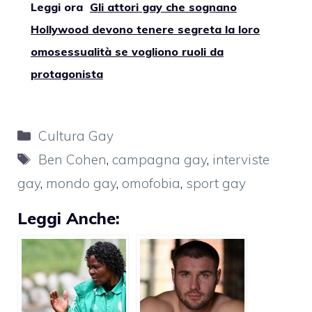
Leggi ora
Gli attori gay che sognano
Hollywood devono tenere segreta la loro
omosessualità se vogliono ruoli da
protagonista
Categorie
Cultura Gay
Tag
Ben Cohen
,
campagna gay
,
interviste
gay
,
mondo gay
,
omofobia
,
sport gay
Leggi Anche: