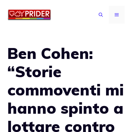
Vai
al
MENU
contenuto
Ben Cohen:
“Storie
commoventi mi
hanno spinto a
lottare contro