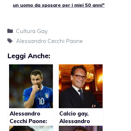
un uomo da sposare per i miei 50 anni"
Categorie
Cultura Gay
Tag
Alessandro Cecchi Paone
Leggi Anche:
Alessandro
Calcio gay,
Cecchi Paone:
Alessandro
“Cassano è un
Cecchi Paone: