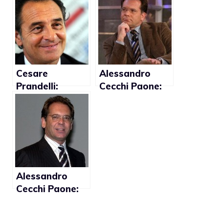
cavernicolo”
“Gianni Rivera
straparla”
Cesare
Alessandro
Prandelli:
Cecchi Paone:
“Presto qualche
“Allontanato da
calciatore farà
Modica a causa
coming out”. Le
dei miei
reazioni della
orientamenti
comunità gay
sessuali”
Alessandro
Cecchi Paone:
“Un calciatore
farà coming