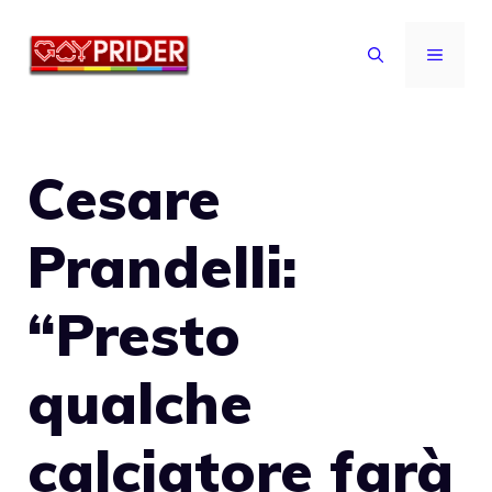
Vai
al
MENU
contenuto
Cesare
Prandelli:
“Presto
qualche
calciatore farà