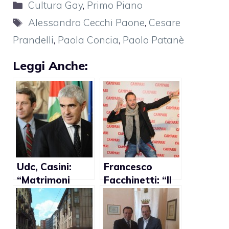
Categorie
Cultura Gay
,
Primo Piano
Tag
Alessandro Cecchi Paone
,
Cesare
Prandelli
,
Paola Concia
,
Paolo Patanè
Leggi Anche:
Udc, Casini:
Francesco
“Matrimoni
Facchinetti: “Il
gay? Incivili”
coming out è
una scelta
molto