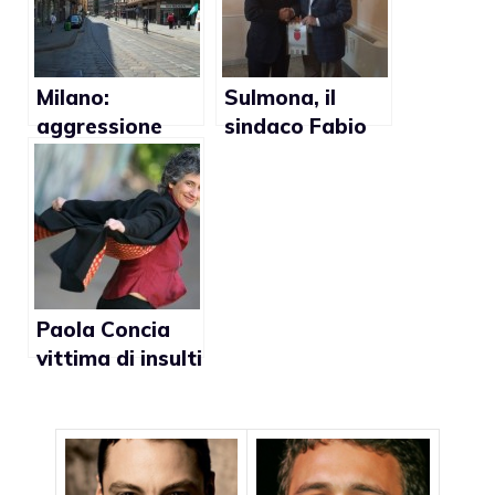
personale, non
la si puo’
imporre”
Milano:
Sulmona, il
aggressione
sindaco Fabio
omofoba ad
Federico: “I
una coppia gay
gay?
Un’aberrazione
genetica”
Paola Concia
vittima di insulti
omofobi