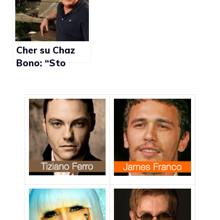
gay, non lo
troppo il
emarginerei”
buffone”
Cher su Chaz
Bono: “Sto
imparando a
considerarla
come un uomo”