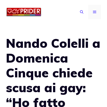
Vai
al
MENU
contenuto
Nando Colelli a
Domenica
Cinque chiede
scusa ai gay:
“Ho fatto