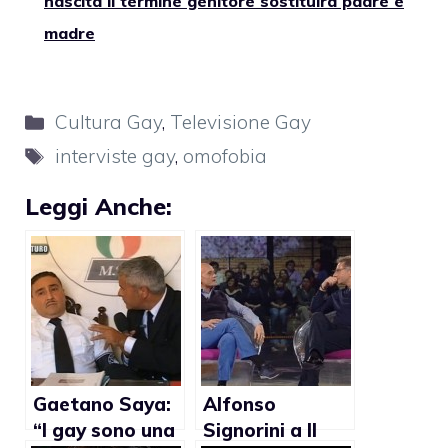
nascita il termine genitore sostituirà padre e
madre
Categorie
Cultura Gay
,
Televisione Gay
Tag
interviste gay
,
omofobia
Leggi Anche:
Gaetano Saya:
Alfonso
“I gay sono una
Signorini a Il