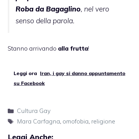
Roba da Bagaglino
, nel vero
senso della parola.
Stanno arrivando
alla frutta
!
Leggi ora
Iran, i gay si danno appuntamento
su Facebook
Categorie
Cultura Gay
Tag
Mara Carfagna
,
omofobia
,
religione
Leggi Anche: