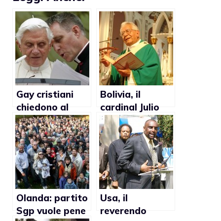
Gay cristiani
Bolivia, il
chiedono al
cardinal Julio
Papa di
Terrazas contro
condannare
il matrimonio
l’omofobia
gay: “Questi
falsi sentieri ci
condurranno
alla distruzione
naturale”
Olanda: partito
Usa, il
Sgp vuole pene
reverendo