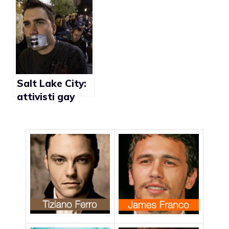
per i gay
Clenard
Childress:
“L’accettazione
dei diritti gay è
il segno della
fine dei tempi”
Salt Lake City:
attivisti gay
contro chiesa
mormone dopo
sermone
omofobo