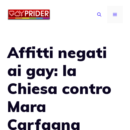
Vai
al
MENU
contenuto
Affitti negati
ai gay: la
Chiesa contro
Mara
Carfagna