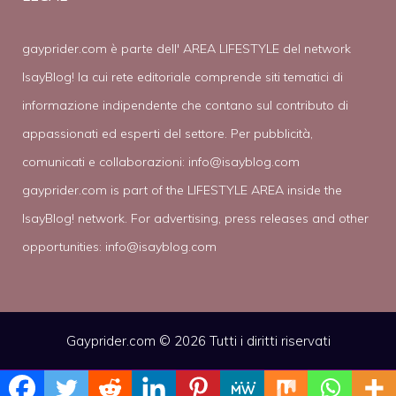
gayprider.com è parte dell' AREA LIFESTYLE del network
IsayBlog! la cui rete editoriale comprende siti tematici di
informazione indipendente che contano sul contributo di
appassionati ed esperti del settore. Per pubblicità,
comunicati e collaborazioni:
info@isayblog.com
gayprider.com is part of the LIFESTYLE AREA inside the
IsayBlog! network. For advertising, press releases and other
opportunities:
info@isayblog.com
Gayprider.com © 2026 Tutti i diritti riservati